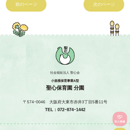
前のページ
次のページ
社会福祉法人 聖心会
小規模保育事業A型
聖心保育園 分園
〒574ｰ0046 大阪府大東市赤井3丁目5番11号
TEL：072ｰ874ｰ1442